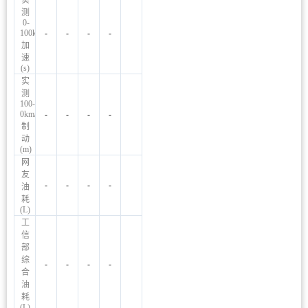
实
测
0-
100km/h
-
-
-
-
加
速
(s)
实
测
100-
0km/h
-
-
-
-
制
动
(m)
网
友
-
-
-
-
油
耗
(L)
工
信
部
综
-
-
-
-
合
油
耗
(L)