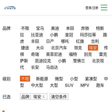
登录/注册
品牌
不限
宝马
奥迪
本田
奔驰
特斯
拉
比亚迪
小鹏
皇冠
玛莎拉蒂
路
虎
丰田
日产
哪吒
红旗
吉利
捷途
大众
北京汽车
领克
埃安
传
祺
奇瑞
英菲尼迪
福特
别克
雷克
萨斯
凯迪拉克
小鹏
雪佛兰
北京现
代
长安
马自达
级别
不限
新能源
微型
小型
紧凑型
中
型
中大型
大型
SUV
MPV
跑车
已选
品牌：埃安
X
清空条件